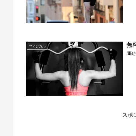
無
フィジカル
通勤
スポ