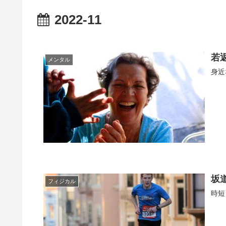
2022-11
若
メンタル
身近
坂
フィジカル
時短