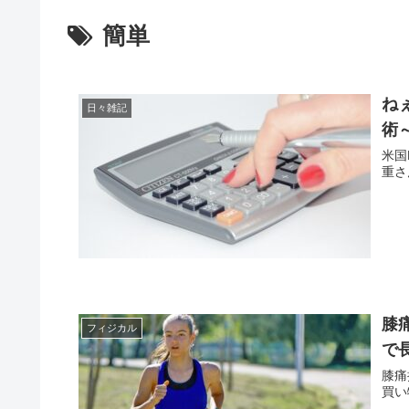
簡単
ね
日々雑記
術
米国
重さ
膝
フィジカル
で
膝痛
買い