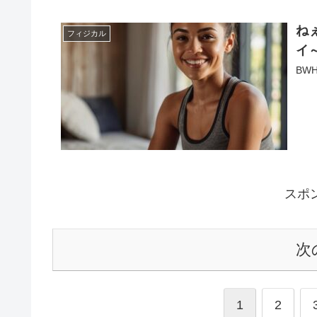
ね
フィジカル
イ
BW
スポ
次
1
2