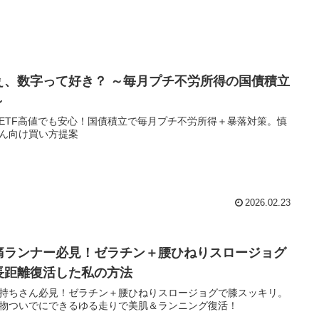
ぇ、数字って好き？ ～毎月プチ不労所得の国債積立
～
ETF高値でも安心！国債積立で毎月プチ不労所得＋暴落対策。慎
ん向け買い方提案
2026.02.23
痛ランナー必見！ゼラチン＋腰ひねりスロージョグ
長距離復活した私の方法
持ちさん必見！ゼラチン＋腰ひねりスロージョグで膝スッキリ。
物ついでにできるゆる走りで美肌＆ランニング復活！