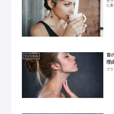
ゼラ
た実
首
フィジカル
理
プラ