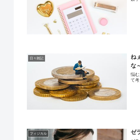
ね
日々雑記
な
悩む
て考
ゼ
フィジカル