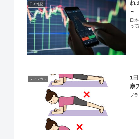
ね
日々雑記
～
日本
って
1
フィジカル
康
プラ