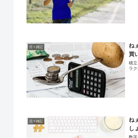
ね
日々雑記
買
積立
ラク
ね
日々雑記
し
数字