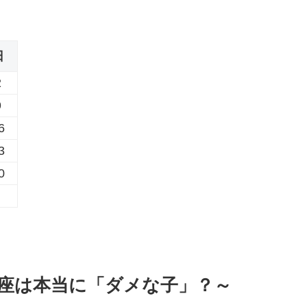
日
2
9
6
3
0
座は本当に「ダメな子」？～