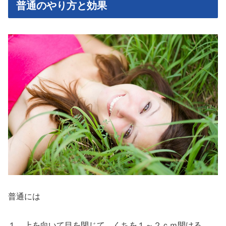
普通のやり方と効果
普通には
１、上を向いて目を閉じて、くちを１～２ｃｍ開ける