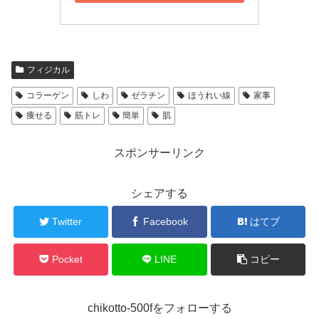
フィジカル
コラーゲン
しわ
ゼラチン
ほうれい線
家事
痩せる
筋トレ
簡単
肌
スポンサーリンク
シェアする
Twitter
Facebook
はてブ
Pocket
LINE
コピー
chikotto-500fをフォローする