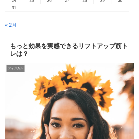
24
25
26
27
28
29
30
31
« 2月
もっと効果を実感できるリフトアップ筋ト
レは？
フィジカル