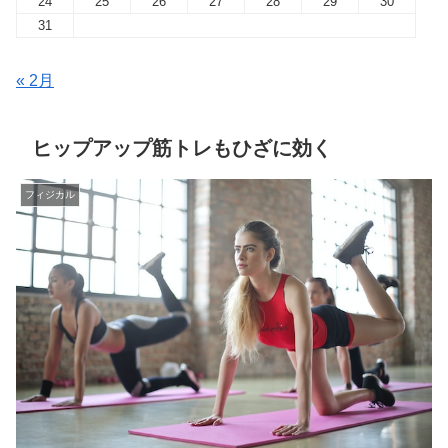
24
25
26
27
28
29
30
31
« 2月
ヒップアップ筋トレもひざに効く
フィジカル