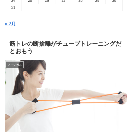
24
25
26
27
28
29
30
31
« 2月
筋トレの断捨離がチューブトレーニングだ
とおもう
フィジカル